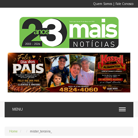
Quem Somos
|
Fale Conosco
MENU
Home
mister_terceira_