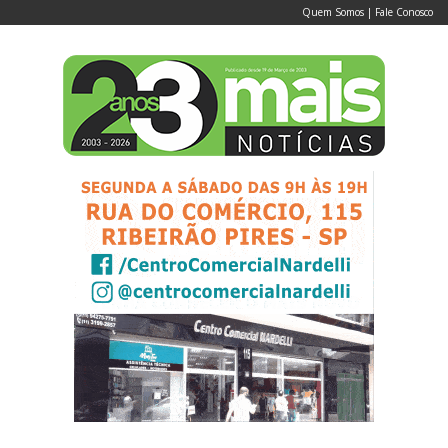
Quem Somos
|
Fale Conosco