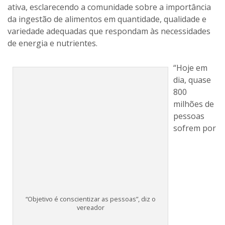
ativa, esclarecendo a comunidade sobre a importância
da ingestão de alimentos em quantidade, qualidade e
variedade adequadas que respondam às necessidades
de energia e nutrientes.
“Hoje em
dia, quase
800
“Objetivo é conscientizar as pessoas”, diz o
milhões de
vereador
pessoas
sofrem por
desnutrição crônica e nem sequer podem obter
alimentos suficientes para satisfazer suas necessidades
energéticas mínimas”, diz o vereador. Ele comenta que
“aproximadamente 200 milhões de crianças menores de
cinco ano sofrem sintomas de desnutrição aguda ou
crônica, cifra que aumenta em períodos de escassez de
alimentos ou em época de epidemia de fome e conflitos
sociais”.