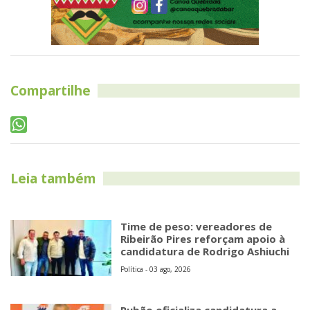
Leia também
Time de peso: vereadores de
Ribeirão Pires reforçam apoio à
candidatura de Rodrigo Ashiuchi
Política - 03 ago, 2026
Rubão oficializa candidatura a
deputado estadual
Política - 03 ago, 2026
Clovis Volpi é escolhido pelo PSD
e será candidato a deputado
estadual pelo Grande ABC
Política - 03 ago, 2026