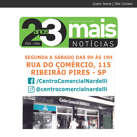
Quem Somos
|
Fale Conosco