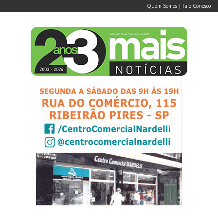
Quem Somos
|
Fale Conosco