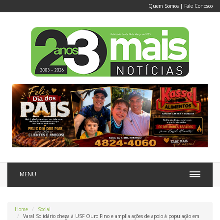
Quem Somos
|
Fale Conosco
MENU
Home
Social
Varal Solidário chega à USF Ouro Fino e amplia ações de apoio à população em