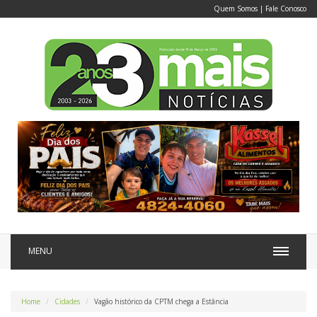
Quem Somos
|
Fale Conosco
MENU
Home
Cidades
Vagão histórico da CPTM chega a Estância