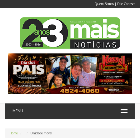
Quem Somos
|
Fale Conosco
MENU
Home
Unidade móvel