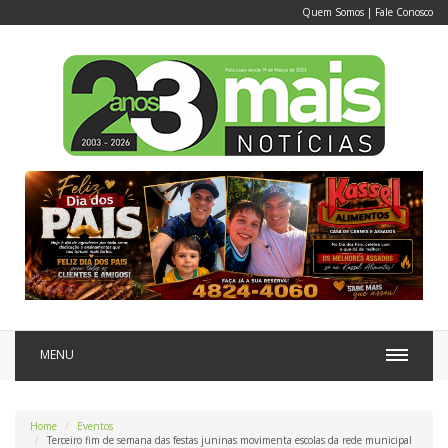
Quem Somos
|
Fale Conosco
MENU
Home
Eventos
Terceiro fim de semana das festas juninas movimenta escolas da rede municipal