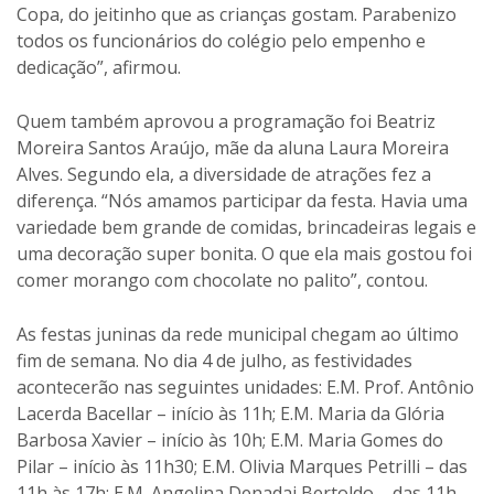
Copa, do jeitinho que as crianças gostam. Parabenizo
todos os funcionários do colégio pelo empenho e
dedicação”, afirmou.
Quem também aprovou a programação foi Beatriz
Moreira Santos Araújo, mãe da aluna Laura Moreira
Alves. Segundo ela, a diversidade de atrações fez a
diferença. “Nós amamos participar da festa. Havia uma
variedade bem grande de comidas, brincadeiras legais e
uma decoração super bonita. O que ela mais gostou foi
comer morango com chocolate no palito”, contou.
As festas juninas da rede municipal chegam ao último
fim de semana. No dia 4 de julho, as festividades
acontecerão nas seguintes unidades: E.M. Prof. Antônio
Lacerda Bacellar – início às 11h; E.M. Maria da Glória
Barbosa Xavier – início às 10h; E.M. Maria Gomes do
Pilar – início às 11h30; E.M. Olivia Marques Petrilli – das
11h às 17h; E.M. Angelina Denadai Bertoldo – das 11h