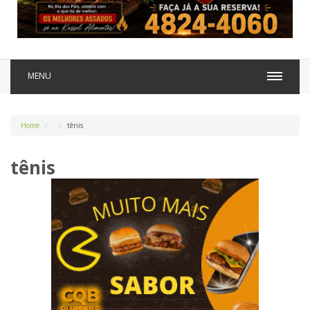
MENU
Home
tênis
tênis