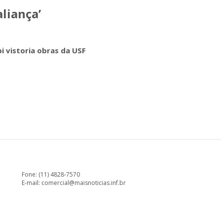
liança’
i vistoria obras da USF
Fone: (11) 4828-7570
E-mail:
comercial@maisnoticias.inf.br