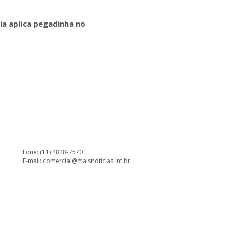
ia aplica pegadinha no
Fone: (11) 4828-7570
E-mail:
comercial@maisnoticias.inf.br