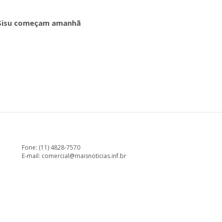
o Sisu começam amanhã
Fone: (11) 4828-7570
E-mail:
comercial@maisnoticias.inf.br