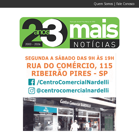
Quem Somos
|
Fale Conosco