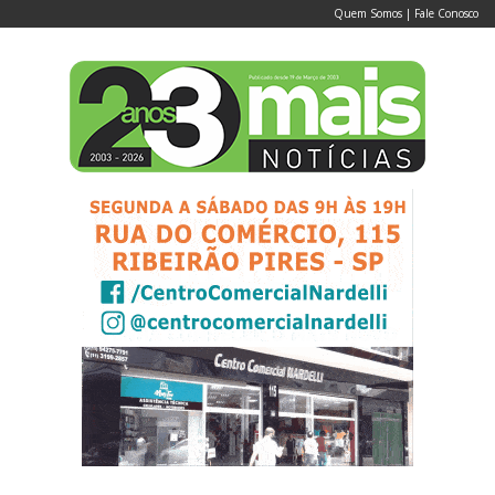
Quem Somos
|
Fale Conosco