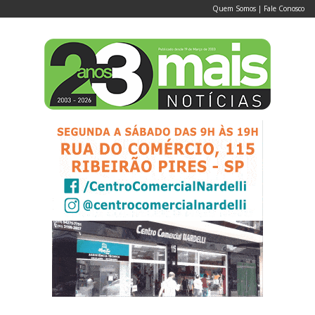
Quem Somos
|
Fale Conosco