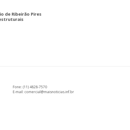
o de Ribeirão Pires
estruturais
Fone: (11) 4828-7570
E-mail:
comercial@maisnoticias.inf.br