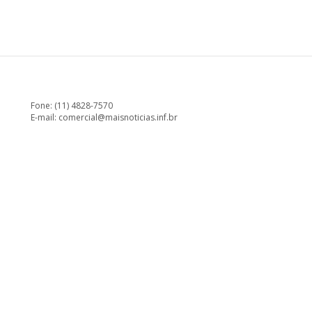
Fone: (11) 4828-7570
E-mail:
comercial@maisnoticias.inf.br