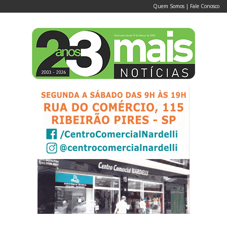
Quem Somos
|
Fale Conosco