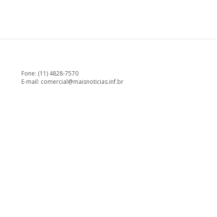
Fone: (11) 4828-7570
E-mail:
comercial@maisnoticias.inf.br