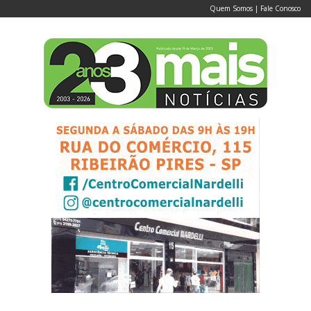
Quem Somos
|
Fale Conosco