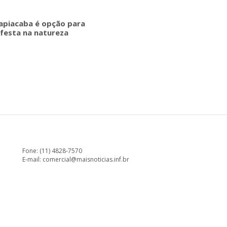
apiacaba é opção para
 festa na natureza
Fone: (11) 4828-7570
E-mail:
comercial@maisnoticias.inf.br