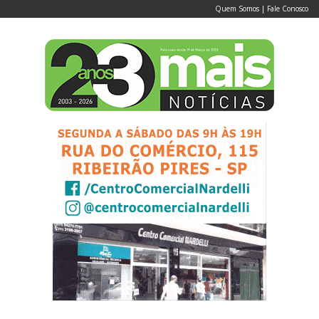
Quem Somos
|
Fale Conosco