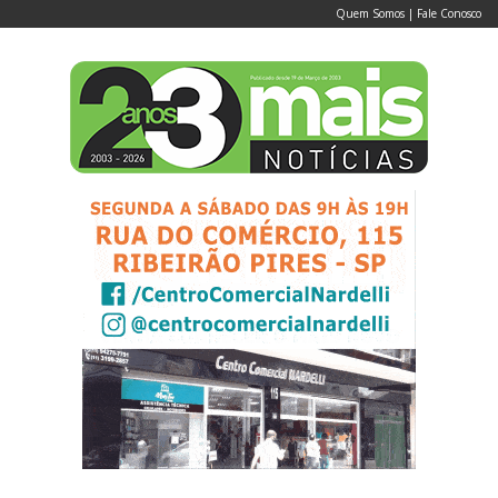
Quem Somos
|
Fale Conosco