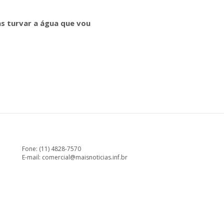
s turvar a água que vou
Fone: (11) 4828-7570
E-mail:
comercial@maisnoticias.inf.br