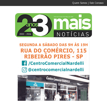
Quem Somos
|
Fale Conosco