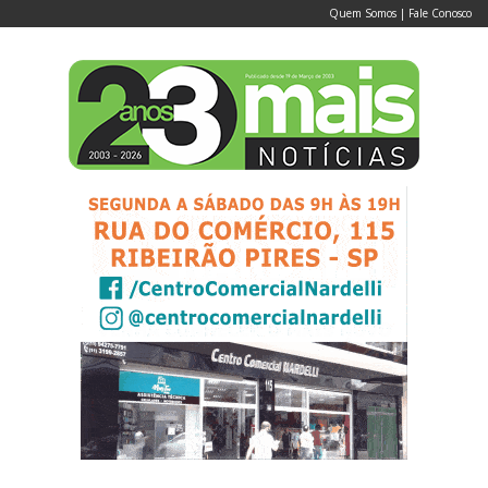
Quem Somos
|
Fale Conosco