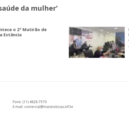
 saúde da mulher’
tece o 2º Mutirão de
a Estância
Fone: (11) 4828-7570
E-mail:
comercial@maisnoticias.inf.br