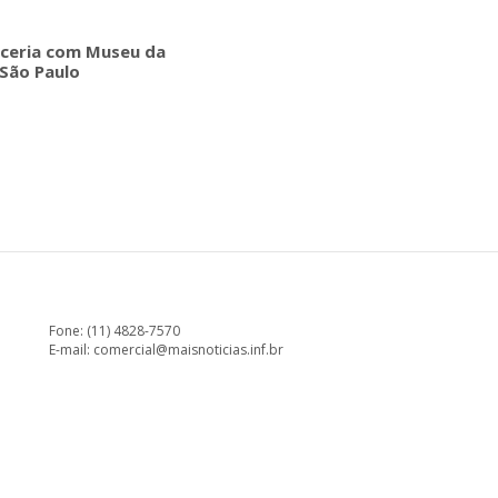
rceria com Museu da
São Paulo
Fone: (11) 4828-7570
E-mail:
comercial@maisnoticias.inf.br