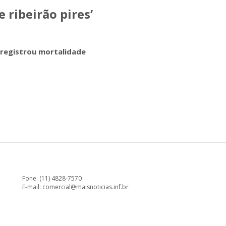
 ribeirão pires’
o registrou mortalidade
Fone: (11) 4828-7570
E-mail:
comercial@maisnoticias.inf.br