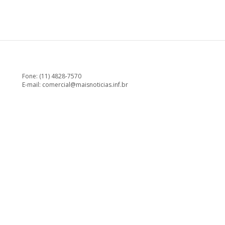
Fone: (11) 4828-7570
E-mail:
comercial@maisnoticias.inf.br