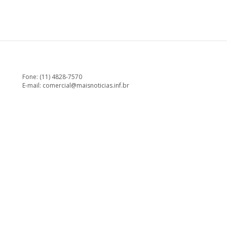
Fone: (11) 4828-7570
E-mail:
comercial@maisnoticias.inf.br