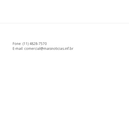
Fone: (11) 4828-7570
E-mail:
comercial@maisnoticias.inf.br