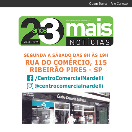
Quem Somos
|
Fale Conosco