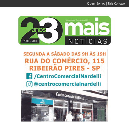
Quem Somos
|
Fale Conosco