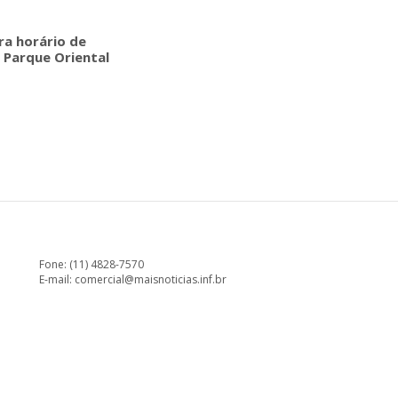
era horário de
 Parque Oriental
Fone: (11) 4828-7570
E-mail:
comercial@maisnoticias.inf.br