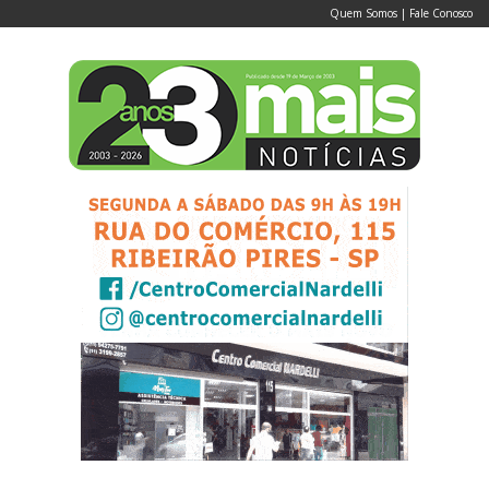
Quem Somos
|
Fale Conosco