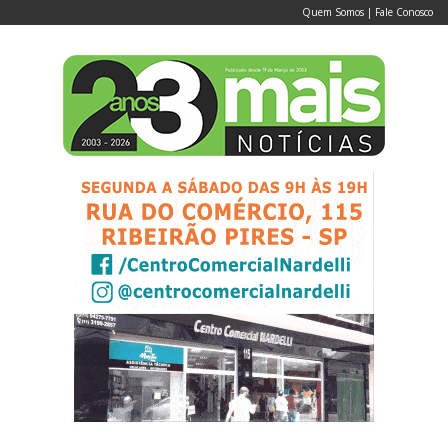
Quem Somos
|
Fale Conosco