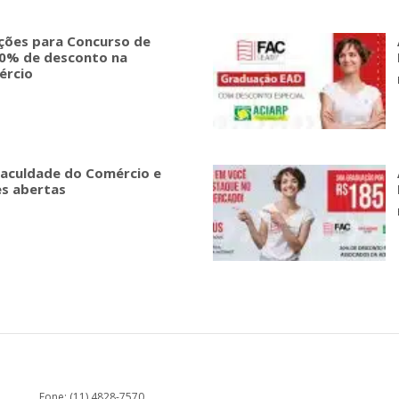
ições para Concurso de
00% de desconto na
ércio
Faculdade do Comércio e
es abertas
Fone: (11) 4828-7570