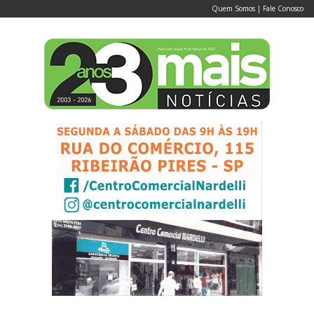
Quem Somos
|
Fale Conosco