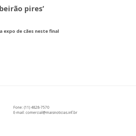
beirão pires’
ia expo de cães neste final
Fone: (11) 4828-7570
E-mail:
comercial@maisnoticias.inf.br