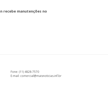
on recebe manutenções no
Fone: (11) 4828-7570
E-mail:
comercial@maisnoticias.inf.br