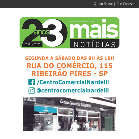
Quem Somos
|
Fale Conosco