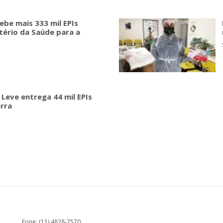
ebe mais 333 mil EPIs
tério da Saúde para a
 Leve entrega 44 mil EPIs
erra
Fone: (11) 4828-7570