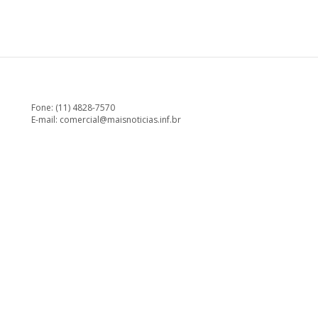
Fone: (11) 4828-7570
E-mail:
comercial@maisnoticias.inf.br