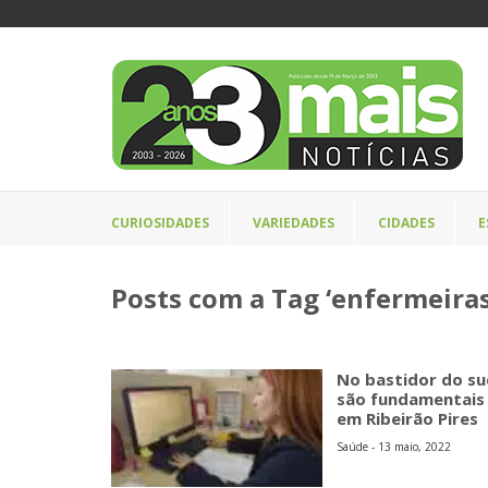
CURIOSIDADES
VARIEDADES
CIDADES
E
Posts com a Tag ‘enfermeiras 
No bastidor do su
são fundamentais
em Ribeirão Pires
Saúde - 13 maio, 2022