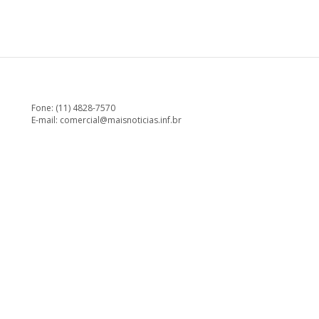
Fone: (11) 4828-7570
E-mail:
comercial@maisnoticias.inf.br