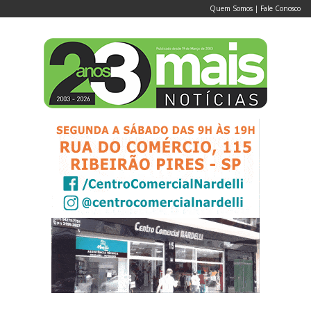
Quem Somos
|
Fale Conosco