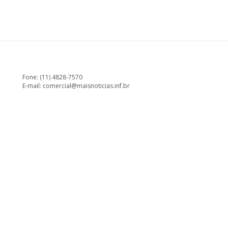
Fone: (11) 4828-7570
E-mail:
comercial@maisnoticias.inf.br