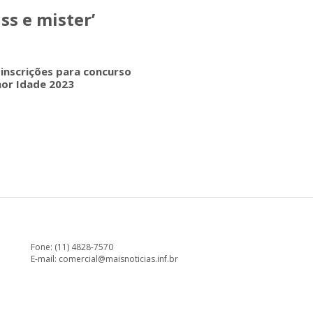
ss e mister’
 inscrições para concurso
hor Idade 2023
Fone: (11) 4828-7570
E-mail:
comercial@maisnoticias.inf.br