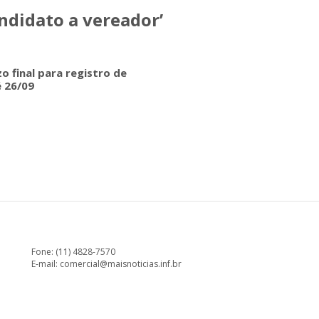
ndidato a vereador’
zo final para registro de
é 26/09
Fone: (11) 4828-7570
E-mail:
comercial@maisnoticias.inf.br